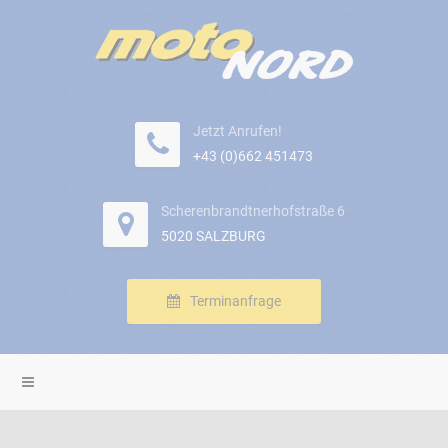
Jetzt Anrufen!
+43 (0)662 451473
Scherenbrandtnerhofstraße 6
5020 SALZBURG
Terminanfrage